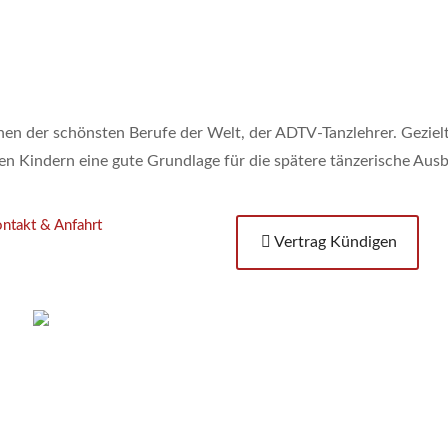
einen der schönsten Berufe der Welt, der ADTV-Tanzlehrer. Gezi
n Kindern eine gute Grundlage für die spätere tänzerische Ausb
ntakt & Anfahrt
Vertrag Kündigen
H
© 2024 Günter Payer für Tanzcenter Payer
+
Erstellt mit
WordPress
und Betheme by
Muffin group
k