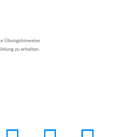
elte Übungshinweise
ildung zu erhalten.
ier sind wir zu finden
49 (8191) 306756
ontakt(at)tcpayer.de