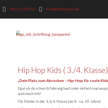
08191/306756
kontakt(at)tcpayer.de