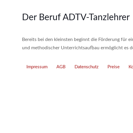
Der Beruf ADTV-Tanzlehrer
Bereits bei den kleinsten beginnt die Förderung für 
und methodischer Unterrichtsaufbau ermöglicht es de
Impressum
AGB
Datenschutz
Preise
Ko
Unsere Adresse
Tanzcenter Payer
Max-Planck-Str. 2
86899 Landsberg am Lech