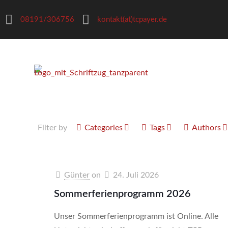
08191/306756
kontakt(at)tcpayer.de
Filter by
Categories
Tags
Authors
Günter
on
24. Juli 2026
Sommerferienprogramm 2026
Unser Sommerferienprogramm ist Online. Alle