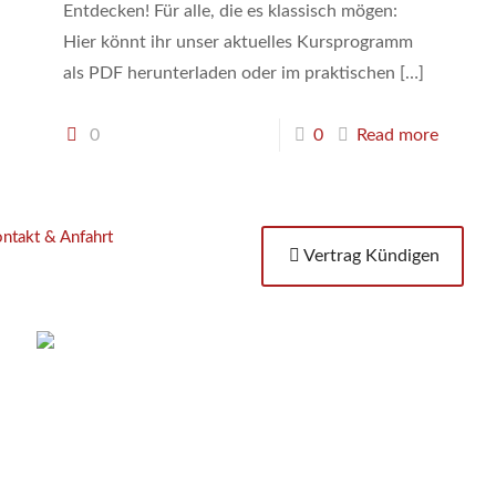
Entdecken! Für alle, die es klassisch mögen:
Hier könnt ihr unser aktuelles Kursprogramm
als PDF herunterladen oder im praktischen
[…]
0
0
Read more
ntakt & Anfahrt
Vertrag Kündigen
H
© 2024 Günter Payer für Tanzcenter Payer
+
Erstellt mit
WordPress
und Betheme by
Muffin group
k