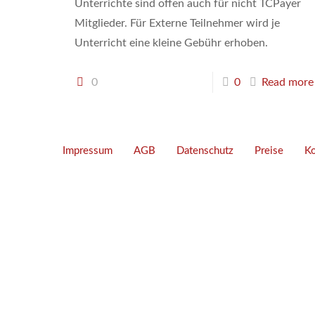
Unterrichte sind offen auch für nicht TCPayer
Mitglieder. Für Externe Teilnehmer wird je
Unterricht eine kleine Gebühr erhoben.
0
0
Read more
Impressum
AGB
Datenschutz
Preise
Ko
Unsere Adresse
Tanzcenter Payer
Max-Planck-Str. 2
86899 Landsberg am Lech