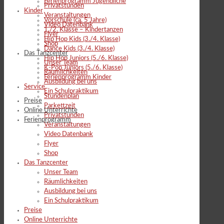
Ferienprogramm Jugendliche
Privatstunden
Kinder
Veranstaltungen
Vorschule (ca. 5 Jahre)
Video Datenbank
1./2. Klasse – Kindertanzen
Flyer
Hip Hop Kids (3./4. Klasse)
Shop
Dance Kids (3./4. Klasse)
Das Tanzcenter
Hip Hop Juniors (5./6. Klasse)
Unser Team
K-Pop Juniors (5./6. Klasse)
Räumlichkeiten
Ferienprogramm Kinder
Ausbildung bei uns
Service
Ein Schulpraktikum
Stundenplan
Preise
Parkettzeit
Online Unterrichte
Privatstunden
Ferienprogramm
Veranstaltungen
Video Datenbank
Flyer
Shop
Das Tanzcenter
Unser Team
Räumlichkeiten
Ausbildung bei uns
Ein Schulpraktikum
Preise
Online Unterrichte