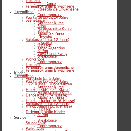
Hochzeit
Line Dance
Ferienprogramm Erwachsene
Streetdance Erwachsene
Jugendliche
Contemporary
Paartänze (ab ca. 14 Jahre)
Szenetänze
Anfänger Kurse
Salsa
Fortgeschritte Kurse
Bachata
Medallien Kurse
Kizomba
Solotänze (ab ca. 12 Jahre)
Discofox
Hip Hop
Tango Argentino
K-Pop
West Coast Swing
Breakdance
Workshops
Contemporary
Hochzeit
Ferienprogramm Jugendliche
Ferienprogramm Erwachsene
Kinder
Jugendliche
Vorschule (ca. 5 Jahre)
Paartänze (ab ca. 14 Jahre)
1./2. Klasse – Kindertanzen
Anfänger Kurse
Hip Hop Kids (3./4. Klasse)
Fortgeschritte Kurse
Dance Kids (3./4. Klasse)
Medallien Kurse
Hip Hop Juniors (5./6. Klasse)
Solotänze (ab ca. 12 Jahre)
K-Pop Juniors (5./6. Klasse)
Hip Hop
Ferienprogramm Kinder
K-Pop
Service
Breakdance
Stundenplan
Contemporary
Parkettzeit