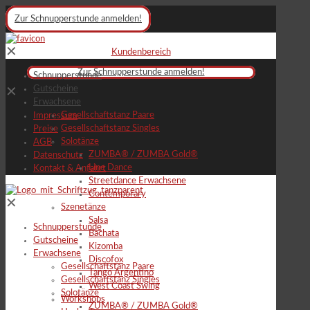
Zur Schnupperstunde anmelden!
✕
Kundenbereich
Zur Schnupperstunde anmelden!
Schnupperstunde
Gutscheine
✕
Erwachsene
Gesellschaftstanz Paare
Impressum
Gesellschaftstanz Singles
Preise
Solotänze
AGB
ZUMBA® / ZUMBA Gold®
Datenschutz
Line Dance
Kontakt & Anfahrt
Streetdance Erwachsene
Contemporary
✕
Szenetänze
Salsa
Schnupperstunde
Bachata
Gutscheine
Kizomba
Erwachsene
Discofox
Gesellschaftstanz Paare
Tango Argentino
Gesellschaftstanz Singles
West Coast Swing
Solotänze
Workshops
ZUMBA® / ZUMBA Gold®