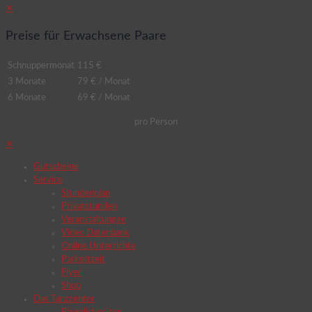
✕
Preise für Erwachsene Paare
Schnuppermonat
115 €
3 Monate
79 € / Monat
6 Monate
69 € / Monat
pro Person
✕
Gutscheine
Service
Stundenplan
Privatstunden
Veranstaltungen
Video Datenbank
Online Unterrichte
Parkettzeit
Flyer
Shop
Das Tanzcenter