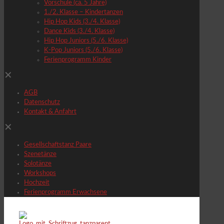
Vorschule (ca. 5 Jahre)
1./2. Klasse – Kindertanzen
Hip Hop Kids (3./4. Klasse)
Dance Kids (3./4. Klasse)
Hip Hop Juniors (5./6. Klasse)
K-Pop Juniors (5./6. Klasse)
Ferienprogramm Kinder
✕
AGB
Datenschutz
Kontakt & Anfahrt
✕
Gesellschaftstanz Paare
Szenetänze
Solotänze
Workshops
Hochzeit
Ferienprogramm Erwachsene