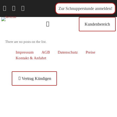
Zur Schnupperstunde anmelden!
Kundenbereich
There are no posts on the list.
Impressum
AGB
Datenschutz
Preise
Kontakt & Anfahrt
Vertrag Kündigen
Unsere Adresse
Tanzcenter Payer
Max-Planck-Str. 2
86899 Landsberg am Lech