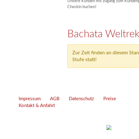
Unsere Kunden mit zugang zum Kundenpo
Checkin buchen!
Impressum
AGB
Datenschutz
Preise
Kontakt & Anfahrt
Unsere Adresse
© 2024 Günter Pa
Tanzcenter Payer
Erstellt mit
WordP