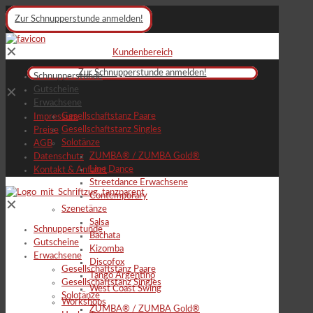
Zur Schnupperstunde anmelden!
✕
Kundenbereich
Zur Schnupperstunde anmelden!
Schnupperstunde
Gutscheine
✕
Erwachsene
Gesellschaftstanz Paare
Impressum
Gesellschaftstanz Singles
Preise
Solotänze
AGB
ZUMBA® / ZUMBA Gold®
Datenschutz
Line Dance
Kontakt & Anfahrt
Streetdance Erwachsene
Contemporary
✕
Szenetänze
Salsa
Schnupperstunde
Bachata
Gutscheine
Kizomba
Erwachsene
Discofox
Gesellschaftstanz Paare
Tango Argentino
Gesellschaftstanz Singles
West Coast Swing
Solotänze
Workshops
ZUMBA® / ZUMBA Gold®