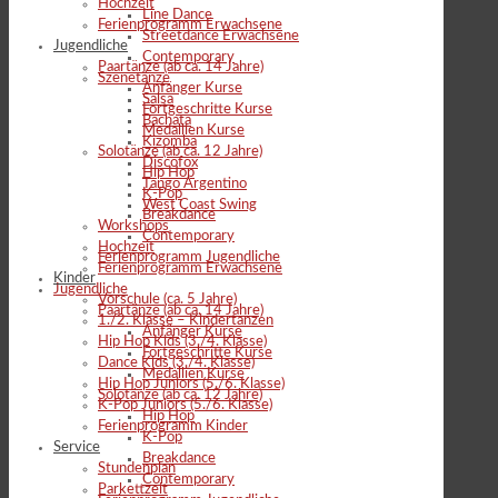
Hochzeit
Line Dance
Ferienprogramm Erwachsene
Streetdance Erwachsene
Jugendliche
Contemporary
Paartänze (ab ca. 14 Jahre)
Szenetänze
Anfänger Kurse
Salsa
Fortgeschritte Kurse
Bachata
Medallien Kurse
Kizomba
Solotänze (ab ca. 12 Jahre)
Discofox
Hip Hop
Tango Argentino
K-Pop
West Coast Swing
Breakdance
Workshops
Contemporary
Hochzeit
Ferienprogramm Jugendliche
Ferienprogramm Erwachsene
Kinder
Jugendliche
Vorschule (ca. 5 Jahre)
Paartänze (ab ca. 14 Jahre)
1./2. Klasse – Kindertanzen
Anfänger Kurse
Hip Hop Kids (3./4. Klasse)
Fortgeschritte Kurse
Dance Kids (3./4. Klasse)
Medallien Kurse
Hip Hop Juniors (5./6. Klasse)
Solotänze (ab ca. 12 Jahre)
K-Pop Juniors (5./6. Klasse)
Hip Hop
Ferienprogramm Kinder
K-Pop
Service
Breakdance
Stundenplan
Contemporary
Parkettzeit