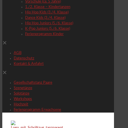
Vorschule (ca. 5 Jahre)
1./2. Klasse – Kindertanzen
Hip Hop Kids (3./4. Klasse)
Dance Kids (3./4. Klasse)
Hip Hop Juniors (5./6. Klasse)
K-Pop Juniors (5./6. Klasse)
Ferienprogramm Kinder
✕
AGB
Datenschutz
Kontakt & Anfahrt
✕
Gesellschaftstanz Paare
Szenetänze
Solotänze
Workshops
Hochzeit
Ferienprogramm Erwachsene