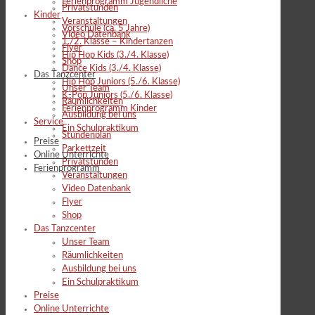
Ferienprogramm Jugendliche
Privatstunden
Kinder
Veranstaltungen
Vorschule (ca. 5 Jahre)
Video Datenbank
1./2. Klasse – Kindertanzen
Flyer
Hip Hop Kids (3./4. Klasse)
Shop
Dance Kids (3./4. Klasse)
Das Tanzcenter
Hip Hop Juniors (5./6. Klasse)
Unser Team
K-Pop Juniors (5./6. Klasse)
Räumlichkeiten
Ferienprogramm Kinder
Ausbildung bei uns
Service
Ein Schulpraktikum
Stundenplan
Preise
Parkettzeit
Online Unterrichte
Privatstunden
Ferienprogramm
Veranstaltungen
Video Datenbank
Flyer
Shop
Das Tanzcenter
Unser Team
Räumlichkeiten
Ausbildung bei uns
Ein Schulpraktikum
Preise
Online Unterrichte